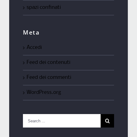
spazi confinati
Meta
Accedi
Feed dei contenuti
Feed dei commenti
WordPress.org
Search
for: