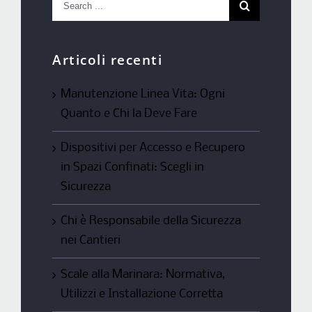
for:
Articoli recenti
Manutenzione Linea Vita: Ogni
Quanto e Chi la Deve Fare
Dispositivi per Accesso e Recupero
in Spazi Confinati: Scegli in
Sicurezza
Chi è Responsabile della Sicurezza
nei Cantieri
Scale alla Marinara: Normativa,
Utilizzi e Installazione Corretta