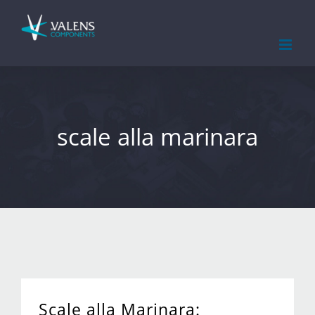
Skip
to
content
scale alla marinara
Scale alla Marinara: