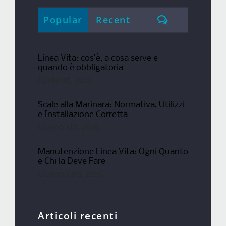
Comments
Popular
Recent
Linea Vita: cos’è, a cosa serve e
quando è obbligatoria
Aprile 1st, 2025
Scale alla Marinara: Normativa, Utilizzi
e Installazione Corretta
Giugno 4th, 2025
Manutenzione Linea Vita: Ogni Quanto
e Chi la Deve Fare
Giugno 23rd, 2025
Articoli recenti