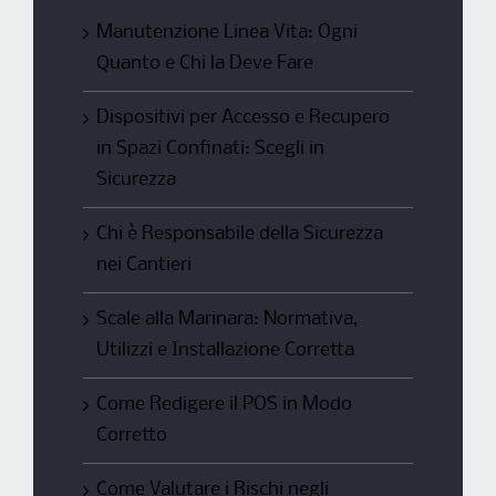
Manutenzione Linea Vita: Ogni
Quanto e Chi la Deve Fare
Dispositivi per Accesso e Recupero
in Spazi Confinati: Scegli in
Sicurezza
Chi è Responsabile della Sicurezza
nei Cantieri
Scale alla Marinara: Normativa,
Utilizzi e Installazione Corretta
Come Redigere il POS in Modo
Corretto
Come Valutare i Rischi negli