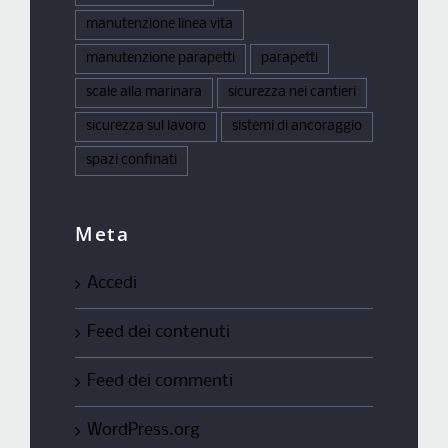
manutenzione linea vita
manutenzione parapetti
parapetti
scale alla marinara
sicurezza nei cantieri
sicurezza sul lavoro
sistemi di ancoraggio
spazi confinati
Meta
Accedi
Feed dei contenuti
Feed dei commenti
WordPress.org