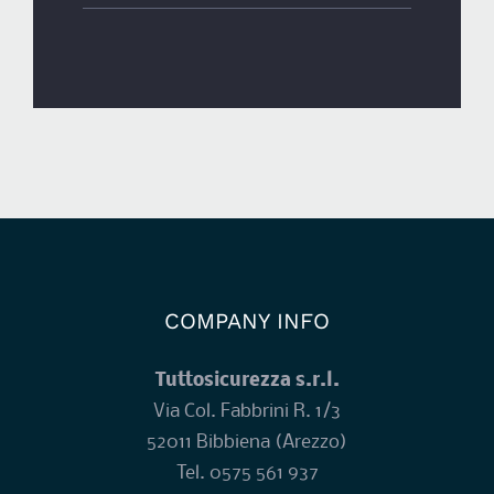
COMPANY INFO
Tuttosicurezza s.r.l.
Via Col. Fabbrini R. 1/3
52011 Bibbiena (Arezzo)
Tel.
0575 561 937