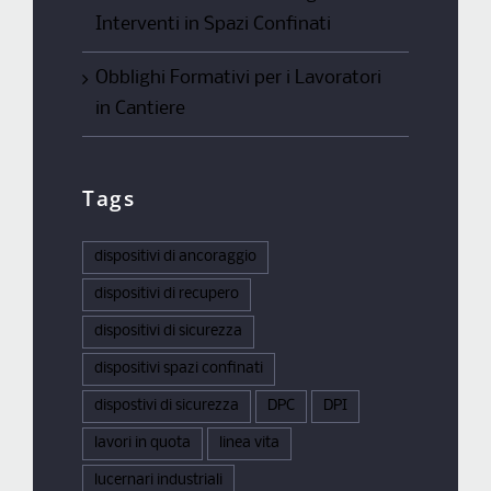
Interventi in Spazi Confinati
Obblighi Formativi per i Lavoratori
in Cantiere
Tags
dispositivi di ancoraggio
dispositivi di recupero
dispositivi di sicurezza
dispositivi spazi confinati
dispostivi di sicurezza
DPC
DPI
lavori in quota
linea vita
lucernari industriali