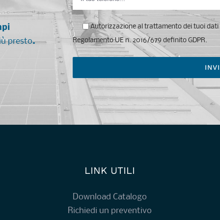
mpi
Autorizzazione al trattamento dei tuoi dati p
iù presto
.
Regolamento UE n. 2016/679 definito GDPR.
LINK UTILI
Download Catalogo
Richiedi un preventivo