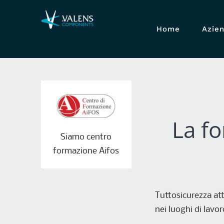
Skip
to
Home
Azie
content
La fo
Siamo centro
formazione Aifos
Tuttosicurezza att
nei luoghi di lavo