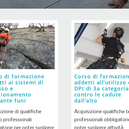
o di formazione
Corso di formazio
ti ai sistemi di
addetti all’utilizzo
sso e
DPI di 3a categoria
zionamento
contro le cadute
ante funi
dall’alto
izione di qualifiche
Acquisizione qualifiche t
o professionali
professionali obbligatori
atorie per poter svolgere
poter svolgere attività