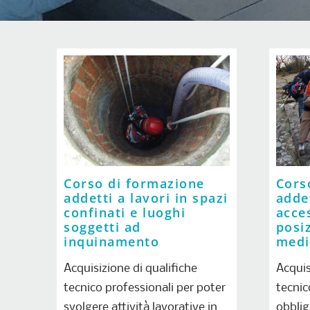
Corso di formazione
Cors
addetti a lavori in spazi
addet
confinati e luoghi
acce
soggetti ad
posi
inquinamento
medi
Acquisizione di qualifiche
Acquis
tecnico professionali per poter
tecnic
svolgere attività lavorative in
obblig