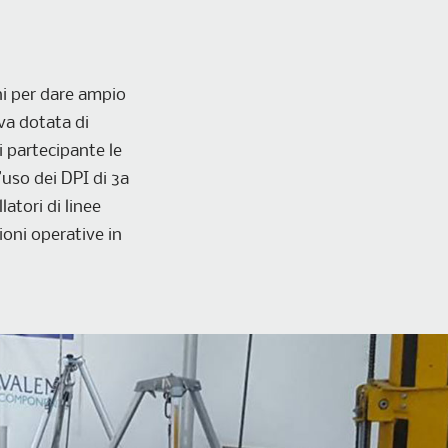
i per dare ampio
iva dotata di
i partecipante le
’uso dei DPI di 3a
latori di linee
zioni operative in