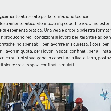
gicamente attrezzate per la formazione teorica
destramento articolato in 400 mq coperti e 1000 mq estern
ore di esperienza pratica. Una vera e propria palestra format
riproducono reali condizioni di lavoro per garantire ad ogn
atiche indispensabili per lavorare in sicurezza. I corsi per l
 i lavori in quota, per i lavori in spazi confinati, per gli instal
tecnica su funi si svolgono in coperture a livello terra, posta
di sicurezza e in spazi confinati simulati.