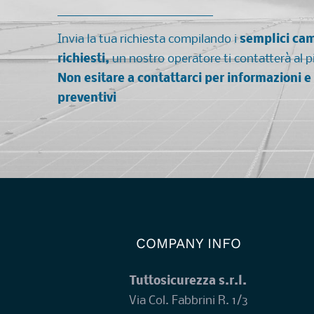
Invia la tua richiesta compilando i
semplici ca
richiesti,
un nostro operatore ti contatterà al p
Non esitare a contattarci per informazioni e
preventivi
COMPANY INFO
Tuttosicurezza s.r.l.
Via Col. Fabbrini R. 1/3