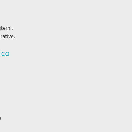
sterni;
rative.
ico
;