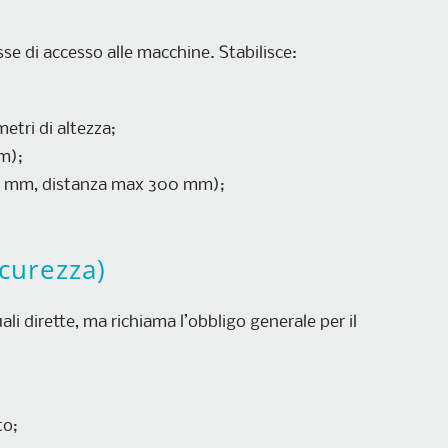
sse di accesso alle macchine. Stabilisce:
etri di altezza;
m);
20 mm, distanza max 300 mm);
icurezza)
li dirette, ma richiama l’obbligo generale per il
to;