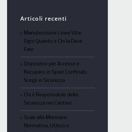
Articoli recenti
Manutenzione Linea Vita:
Ogni Quanto e Chi la Deve
Fare
Dispositivi per Accesso e
Recupero in Spazi Confinati:
Scegli in Sicurezza
Chi è Responsabile della
Sicurezza nei Cantieri
Scale alla Marinara:
Normativa, Utilizzi e