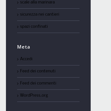
scale alla marinara
sicurezza nei cantieri
spazi confinati
Meta
Accedi
Feed dei contenuti
Feed dei commenti
WordPress.org