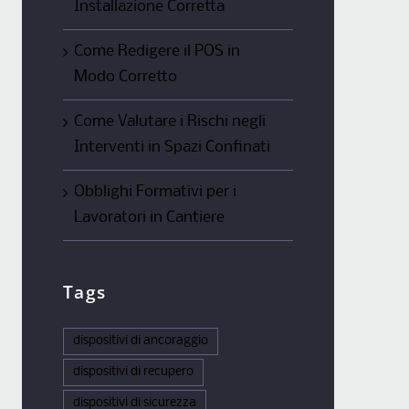
Installazione Corretta
Come Redigere il POS in
Modo Corretto
Come Valutare i Rischi negli
Interventi in Spazi Confinati
Obblighi Formativi per i
Lavoratori in Cantiere
Tags
dispositivi di ancoraggio
dispositivi di recupero
dispositivi di sicurezza