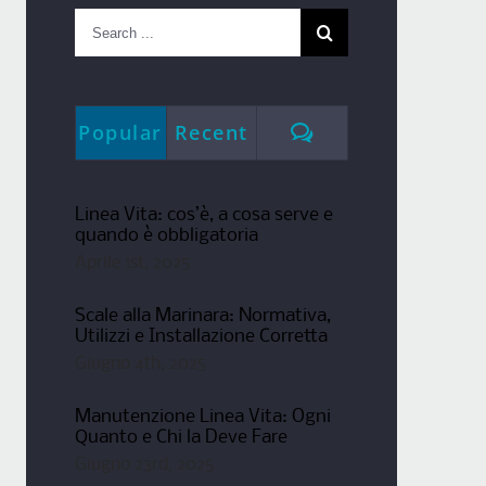
Search
for:
Comments
Popular
Recent
Linea Vita: cos’è, a cosa serve e
quando è obbligatoria
Aprile 1st, 2025
Scale alla Marinara: Normativa,
Utilizzi e Installazione Corretta
Giugno 4th, 2025
Manutenzione Linea Vita: Ogni
Quanto e Chi la Deve Fare
Giugno 23rd, 2025