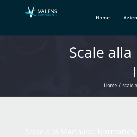
Skip
to
Home
Azie
content
Scale alla
Home
/
scale 
Scale alla Marinara: Normativa, 