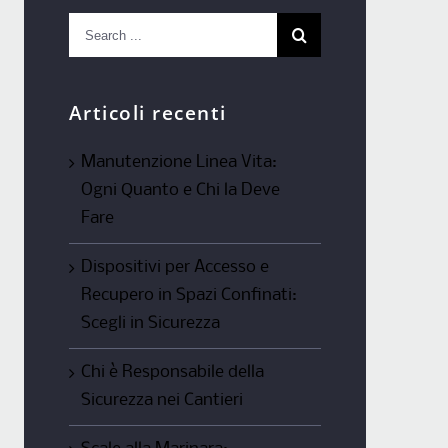
Search
for:
Articoli recenti
Manutenzione Linea Vita:
Ogni Quanto e Chi la Deve
Fare
Dispositivi per Accesso e
Recupero in Spazi Confinati:
Scegli in Sicurezza
Chi è Responsabile della
Sicurezza nei Cantieri