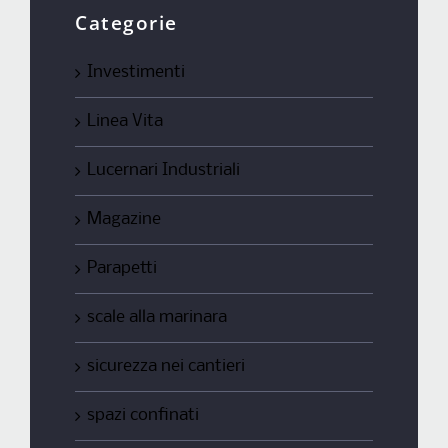
Categorie
Investimenti
Linea Vita
Lucernari Industriali
Magazine
Parapetti
scale alla marinara
sicurezza nei cantieri
spazi confinati