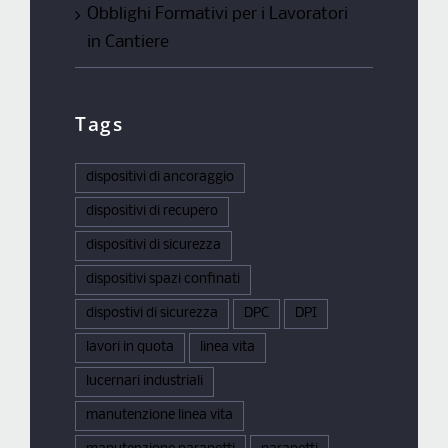
Obblighi Formativi per i Lavoratori
in Cantiere
Tags
dispositivi di ancoraggio
dispositivi di recupero
dispositivi di sicurezza
dispositivi spazi confinati
dispostivi di sicurezza
DPC
DPI
lavori in quota
linea vita
lucernari industriali
manutenzione linea vita