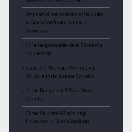
Quanto e Chi la Deve Fare
Dispositivi per Accesso e Recupero
in Spazi Confinati: Scegli in
Sicurezza
Chi è Responsabile della Sicurezza
nei Cantieri
Scale alla Marinara: Normativa,
Utilizzi e Installazione Corretta
Come Redigere il POS in Modo
Corretto
Come Valutare i Rischi negli
Interventi in Spazi Confinati