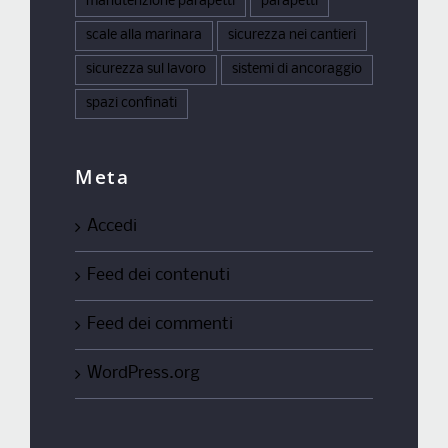
manutenzione parapetti
parapetti
scale alla marinara
sicurezza nei cantieri
sicurezza sul lavoro
sistemi di ancoraggio
spazi confinati
Meta
Accedi
Feed dei contenuti
Feed dei commenti
WordPress.org