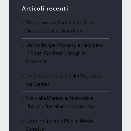
Articoli recenti
Manutenzione Linea Vita: Ogni
Quanto e Chi la Deve Fare
Dispositivi per Accesso e Recupero
in Spazi Confinati: Scegli in
Sicurezza
Chi è Responsabile della Sicurezza
nei Cantieri
Scale alla Marinara: Normativa,
Utilizzi e Installazione Corretta
Come Redigere il POS in Modo
Corretto